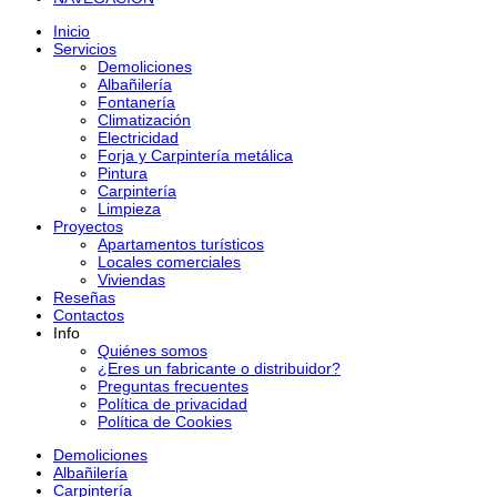
Inicio
Servicios
Demoliciones
Albañilería
Fontanería
Climatización
Electricidad
Forja y Carpintería metálica
Pintura
Carpintería
Limpieza
Proyectos
Apartamentos turísticos
Locales comerciales
Viviendas
Reseñas
Contactos
Info
Quiénes somos
¿Eres un fabricante o distribuidor?
Preguntas frecuentes
Política de privacidad
Política de Cookies
Demoliciones
Albañilería
Carpintería