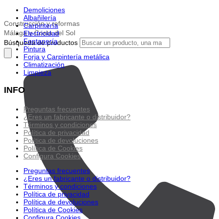
Demoliciones
Albañilería
Construcción y reformas
Carpintería
Málaga y Costa del Sol
Electricidad
Fontanería
Búsqueda de productos
Pintura
Forja y Carpintería metálica
Climatización
Limpieza
INFO
Preguntas frecuentes
¿Eres un fabricante o distribuidor?
Términos y condiciones
Política de privacidad
Política de devoluciones
Política de Cookies
Configura Cookies
Preguntas frecuentes
¿Eres un fabricante o distribuidor?
Términos y condiciones
Política de privacidad
Política de devoluciones
Política de Cookies
Configura Cookies